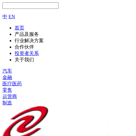
中
EN
首页
产品及服务
行业解决方案
合作伙伴
投资者关系
关于我们
汽车
金融
医疗医药
零售
运营商
制造